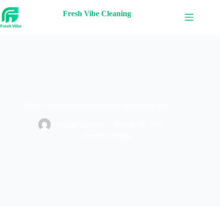
Fresh Vibe Cleaning
Diam vel quam elementum pulvinar etiam non
Ahmad Qureshi
March 30, 2022
Home Cleaning