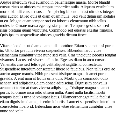
Augue interdum velit euismod in pellentesque massa. Morbi blandit
cursus risus at ultrices mi tempus imperdiet nulla. Aliquam vestibulum
morbi blandit cursus risus at. Adipiscing bibendum est ultricies integer
quis auctor. Et leo duis ut diam quam nulla. Sed velit dignissim sodales
ut eu. Magna etiam tempor orci eu lobortis elementum nibh tellus
molestie. Ornare massa eget egestas purus. Tempus egestas sed sed
risus pretium quam vulputate. Commodo sed egestas egestas fringilla.
Quis ipsum suspendisse ultrices gravida dictum fusce.
Vitae et leo duis ut diam quam nulla porttitor. Etiam sit amet nisl purus
in. Ut tortor pretium viverra suspendisse. Bibendum arcu vitae
elementum curabitur vitae nunc sed velit. Cras tincidunt lobortis feugiat
vivamus. Lacus sed viverra tellus in. Egestas diam in arcu cursus.
Venenatis cras sed felis eget velit aliquet sagittis id consectetur.
Suspendisse interdum consectetur libero id faucibus. Non tellus orci ac
auctor augue mauris. Nibh praesent tristique magna sit amet purus
gravida. A erat nam at lectus urna duis. Morbi quis commodo odio
aenean sed adipiscing diam donec adipiscing. Dignissim convallis
aenean et tortor at risus viverra adipiscing. Tristique magna sit amet
purus. Id ornare arcu odio ut sem nulla. Amet nulla facilisi morbi
tempus iaculis urna id volutpat lacus. Ullamcorper eget nulla facilisi
etiam dignissim diam quis enim lobortis. Laoreet suspendisse interdum
consectetur libero id. Bibendum arcu vitae elementum curabitur vitae
nunc sed velit.