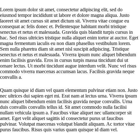
Lorem ipsum dolor sit amet, consectetur adipiscing elit, sed do
eiusmod tempor incididunt ut labore et dolore magna aliqua. Justo
laoreet sit amet cursus sit amet dictum sit. Viverra vitae congue eu
consequat ac felis donec et. Pellentesque habitant morbi tristique
senectus et netus et malesuada. Gravida quis blandit turpis cursus in
hac. Sed risus ultricies tristique nulla aliquet enim tortor at auctor. Eget
magna fermentum iaculis eu non diam phasellus vestibulum lorem.
Sem nulla pharetra diam sit amet nisl suscipit adipiscing. Tristique
senectus et netus et malesuada. Viverra ipsum nunc aliquet bibendum
enim facilisis gravida. Eros in cursus turpis massa tincidunt dui ut
ornare lectus. Ut morbi tincidunt augue interdum velit. Nunc vel risus
commodo viverra maecenas accumsan lacus. Facilisis gravida neque
convallis a.
Quam quisque id diam vel quam elementum pulvinar etiam non. Justo
nec ultrices dui sapien eget mi. Erat nam at lectus urna. Viverra ipsum
nunc aliquet bibendum enim facilisis gravida neque convallis. Urna
duis convallis convallis tellus id. Sit amet commodo nulla facilisi
nullam vehicula ipsum a. Faucibus vitae aliquet nec ullamcorper sit
amet. Eget velit aliquet sagittis id consectetur purus ut faucibus
pulvinar. Volutpat maecenas volutpat blandit aliquam. Ac tortor vitae
purus faucibus. Risus quis varius quam quisque id diam vel.